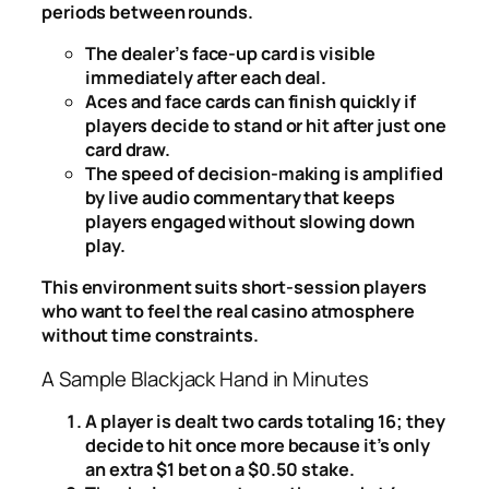
periods between rounds.
The dealer’s face-up card is visible
immediately after each deal.
Aces and face cards can finish quickly if
players decide to stand or hit after just one
card draw.
The speed of decision-making is amplified
by live audio commentary that keeps
players engaged without slowing down
play.
This environment suits short‑session players
who want to feel the real casino atmosphere
without time constraints.
A Sample Blackjack Hand in Minutes
A player is dealt two cards totaling 16; they
decide to hit once more because it’s only
an extra $1 bet on a $0.50 stake.