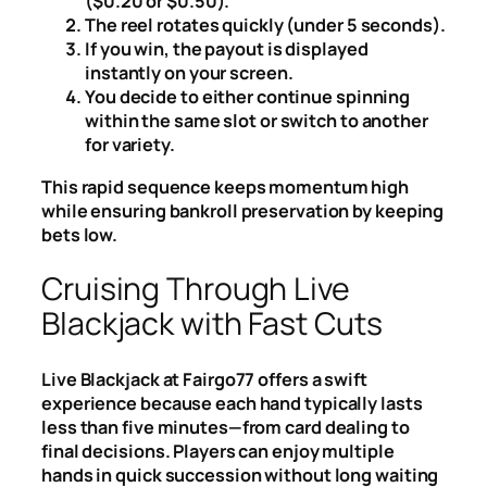
($0.20 or $0.50).
The reel rotates quickly (under 5 seconds).
If you win, the payout is displayed
instantly on your screen.
You decide to either continue spinning
within the same slot or switch to another
for variety.
This rapid sequence keeps momentum high
while ensuring bankroll preservation by keeping
bets low.
Cruising Through Live
Blackjack with Fast Cuts
Live Blackjack at Fairgo77 offers a swift
experience because each hand typically lasts
less than five minutes—from card dealing to
final decisions. Players can enjoy multiple
hands in quick succession without long waiting