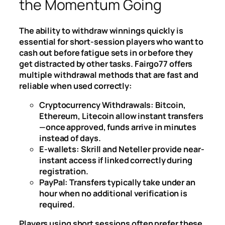
the Momentum Going
The ability to withdraw winnings quickly is
essential for short‑session players who want to
cash out before fatigue sets in or before they
get distracted by other tasks. Fairgo77 offers
multiple withdrawal methods that are fast and
reliable when used correctly:
Cryptocurrency Withdrawals:
Bitcoin,
Ethereum, Litecoin allow instant transfers
—once approved, funds arrive in minutes
instead of days.
E‑wallets:
Skrill and Neteller provide near-
instant access if linked correctly during
registration.
PayPal:
Transfers typically take under an
hour when no additional verification is
required.
Players using short sessions often prefer these