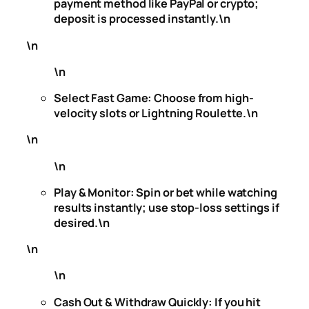
payment method like PayPal or crypto;
deposit is processed instantly.\n
\n
\n
Select Fast Game:
Choose from high-
velocity slots or Lightning Roulette.\n
\n
\n
Play & Monitor:
Spin or bet while watching
results instantly; use stop-loss settings if
desired.\n
\n
\n
Cash Out & Withdraw Quickly:
If you hit