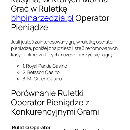
Grać w Ruletkę
bhpinarzedzia.pl
Operator
Pieniądze
Jeśli jesteś zainteresowany grą w ruletkę operator
pieniądze, poniżej znajdziesz listę 3 renomowanych
kasyn online, w których możesz cieszyć się tą grą:
1. Royal Panda Casino
2. Betsson Casino
3. Mr Green Casino
Porównanie Ruletki
Operator Pieniądze z
Konkurencyjnymi Grami
Ruletka Operator