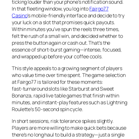
ticking louder than your phone’s notification sound.
In that fleeting window, you log into
Fairgo77
Casino
’s mobile-friendly interface and decide to try
your luck on a slot that promises quick payouts.
Within minutes you’ve spun the reels three times,
felt the rush of a small win, and decided whether to
press the button again or cash out. That’s the
essence of short‑burst gaming—intense, focused,
and wrapped up before your coffee cools.
This style appeals to a growing segment of players
who value time over time spent. The game selection
at Fairgo77 is tailored for these moments:
fast‑turnaround slots like Starburst and Sweet
Bonanza, rapid live table games that finish within
minutes, and instant‑play features such as Lightning
Roulette’s 50‑second spin cycle.
In short sessions, risk tolerance spikes slightly.
Players are more willing to make quick bets because
there’s no long haul to build a strategy—just a single