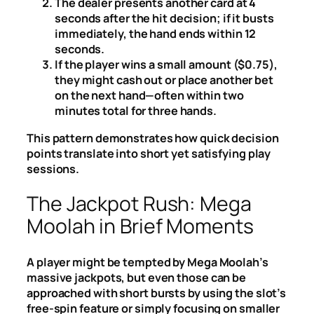
The dealer presents another card at 4
seconds after the hit decision; if it busts
immediately, the hand ends within 12
seconds.
If the player wins a small amount ($0.75),
they might cash out or place another bet
on the next hand—often within two
minutes total for three hands.
This pattern demonstrates how quick decision
points translate into short yet satisfying play
sessions.
The Jackpot Rush: Mega
Moolah in Brief Moments
A player might be tempted by Mega Moolah’s
massive jackpots, but even those can be
approached with short bursts by using the slot’s
free-spin feature or simply focusing on smaller