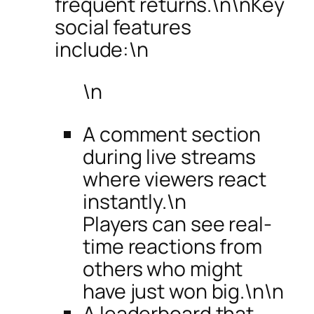
frequent returns.\n\nKey
social features
include:\n
\n
A comment section
during live streams
where viewers react
instantly.\n
Players can see real-
time reactions from
others who might
have just won big.\n\n
A leaderboard that