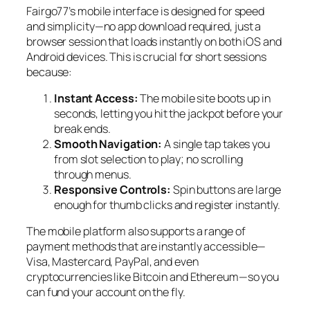
Fairgo77’s mobile interface is designed for speed
and simplicity—no app download required, just a
browser session that loads instantly on both iOS and
Android devices. This is crucial for short sessions
because:
Instant Access:
The mobile site boots up in
seconds, letting you hit the jackpot before your
break ends.
Smooth Navigation:
A single tap takes you
from slot selection to play; no scrolling
through menus.
Responsive Controls:
Spin buttons are large
enough for thumb clicks and register instantly.
The mobile platform also supports a range of
payment methods that are instantly accessible—
Visa, Mastercard, PayPal, and even
cryptocurrencies like Bitcoin and Ethereum—so you
can fund your account on the fly.