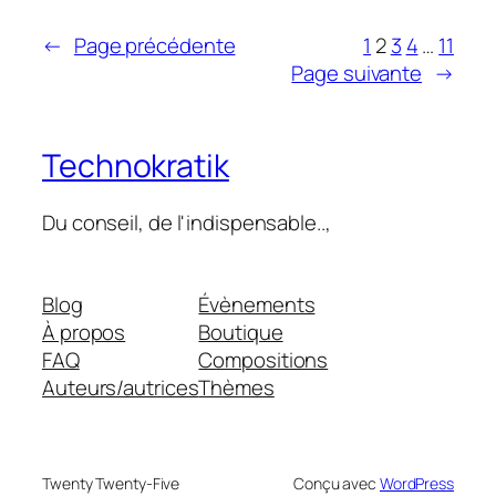
←
Page précédente
1
2
3
4
…
11
Page suivante
→
Technokratik
Du conseil, de l'indispensable..,
Blog
Évènements
À propos
Boutique
FAQ
Compositions
Auteurs/autrices
Thèmes
Twenty Twenty-Five
Conçu avec
WordPress